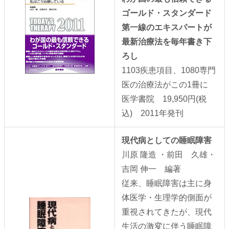
ゴールド・スタンダード
第一線のエキスパートが
最新治療法を毎年書き下
ろし
1103疾患項目、1080専門
医の治療法がこの1冊に
医学書院 19,950円(税
込) 2011年発刊
現代病としての睡眠障害
川原 隆造 ・前田 久雄・
吉岡 伸一 編著
従来、睡眠障害は主に身
体医学・生理学的側面が
重視されてきたが、現代
生活の激変に伴う睡眠障