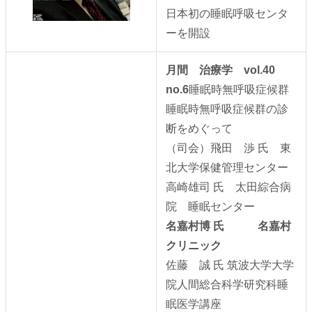
日本初の睡眠呼吸センタ
ーを開設
月間 治療学 vol.40
no.6
睡眠時無呼吸症候群
睡眠時無呼吸症候群の診
断をめぐって
（司会）飛田 渉 氏 東
北大学保健管理センター
高崎雄司 氏 太田綜合病
院 睡眠センター
名嘉村博 氏 名嘉村
クリニック
佐藤 誠 氏 筑波大学大学
院人間総合科学研究科睡
眠医学講座