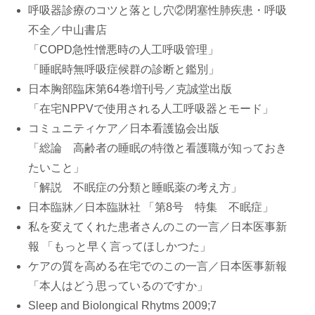
呼吸器診療のコツと落とし穴②閉塞性肺疾患・呼吸
不全／中山書店
「COPD急性憎悪時の人工呼吸管理」
「睡眠時無呼吸症候群の診断と鑑別」
日本胸部臨床第64巻増刊号／克誠堂出版
「在宅NPPVで使用される人工呼吸器とモード」
コミュニティケア／日本看護協会出版
「総論 高齢者の睡眠の特徴と看護職が知っておき
たいこと」
「解説 不眠症の分類と睡眠薬の考え方」
日本臨牀／日本臨牀社 「第8号 特集 不眠症」
私を変えてくれた患者さんのこの一言／日本医事新
報 「もっと早く言ってほしかつた」
ケアの質を高める在宅でのこの一言／日本医事新報
「本人はどう思っているのですか」
Sleep and Biolongical Rhytms 2009;7