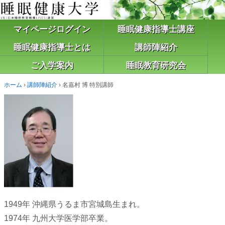
マイページログイン
睡眠健康指導士講座
睡眠健康指導士とは
講師陣紹介
ご入学案内
睡眠教育研究会
ホーム
›
講師陣紹介
›
名嘉村 博 特別講師
1949年 沖縄県うるま市宮城島生まれ。
1974年 九州大学医学部卒業。