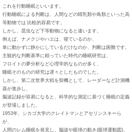
これを行動睡眠といいます。
行動睡眠による判断は、人間などの晴乳類や鳥類といった高
等動物では 比較的容易です。
しかし、昆虫など下等動物になると違います。
例えば、ナメクジやハエは、寝ているのか、
単に動かずに静かにしているだけなのか、判断は困難です。
主観的な判断基準に頼っていた時代の睡眠研究は、
フロイトの夢分析など心理学的なものが多く、
睡眠そのものの研究は遅々としたものでした。
しかし、第二次世界大戦を契機として、レーダーなど計測機
器が進歩し、
脳波記録が容易になると、科学的な測定に基づく睡眠の定義
が登場しました。
1953年、シカゴ大学のクレイトマンとアセリンスキーら
が、
人間のレム睡眠を発見し、脳波や眼球の動き(眼球運動図)、