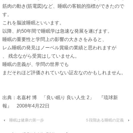
筋肉の動き(筋電図)など、睡眠の客観的指標ができたので
す。
これを脳波睡眠といいます。
以降、約50年間で睡眠学は急速な発展を遂げます。
睡眠の重要性と学問上の影響の大きさをみると、
レム睡眠の発見はノーベル賞級の業績と思われますが
、 残念ながら受賞はしていません。
睡眠の意義が、学問の世界でも
まだそれほど評価されていない証左なのかもしれません。
出典：名嘉村 博 「良い眠り 良い人生 2」 『琉球新
報』 2008年4月22日
‹
睡眠は健康の第一歩
５段階ある睡眠の定義
›