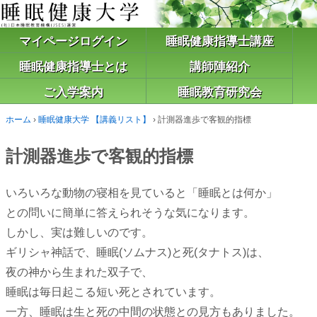
マイページログイン
睡眠健康指導士講座
睡眠健康指導士とは
講師陣紹介
ご入学案内
睡眠教育研究会
ホーム
›
睡眠健康大学 【講義リスト】
›
計測器進歩で客観的指標
計測器進歩で客観的指標
いろいろな動物の寝相を見ていると「睡眠とは何か」
との問いに簡単に答えられそうな気になります。
しかし、実は難しいのです。
ギリシャ神話で、睡眠(ソムナス)と死(タナトス)は、
夜の神から生まれた双子で、
睡眠は毎日起こる短い死とされています。
一方、睡眠は生と死の中間の状態との見方もありました。