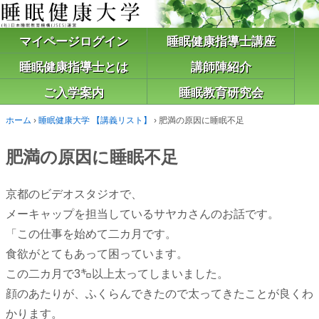
マイページログイン
睡眠健康指導士講座
睡眠健康指導士とは
講師陣紹介
ご入学案内
睡眠教育研究会
ホーム
›
睡眠健康大学 【講義リスト】
›
肥満の原因に睡眠不足
肥満の原因に睡眠不足
京都のビデオスタジオで、
メーキャップを担当しているサヤカさんのお話です。
「この仕事を始めて二カ月です。
食欲がとてもあって困っています。
この二カ月で3㌔以上太ってしまいました。
顔のあたりが、ふくらんできたので太ってきたことが良くわ
かります。