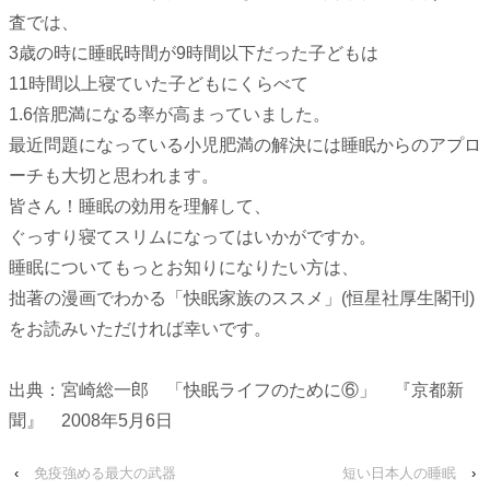
査では、
3歳の時に睡眠時間が9時間以下だった子どもは
11時間以上寝ていた子どもにくらべて
1.6倍肥満になる率が高まっていました。
最近問題になっている小児肥満の解決には睡眠からのアプロ
ーチも大切と思われます。
皆さん！睡眠の効用を理解して、
ぐっすり寝てスリムになってはいかがですか。
睡眠についてもっとお知りになりたい方は、
拙著の漫画でわかる「快眠家族のススメ」(恒星社厚生閣刊)
をお読みいただければ幸いです。
出典：宮崎総一郎 「快眠ライフのために⑥」 『京都新
聞』 2008年5月6日
‹
免疫強める最大の武器
短い日本人の睡眠
›