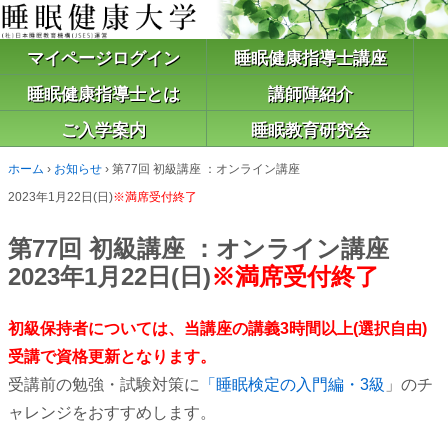
マイページログイン
睡眠健康指導士講座
睡眠健康指導士とは
講師陣紹介
ご入学案内
睡眠教育研究会
ホーム
›
お知らせ
›
第77回 初級講座 ：オンライン講座
2023年1月22日(日)
※満席受付終了
第77回 初級講座 ：オンライン講座
2023年1月22日(日)
※満席受付終了
初級保持者については、当講座の講義3時間以上(選択自由)
受講で資格更新となります。
受講前の勉強・試験対策に
「睡眠検定の入門編・3級
」のチ
ャレンジをおすすめします。