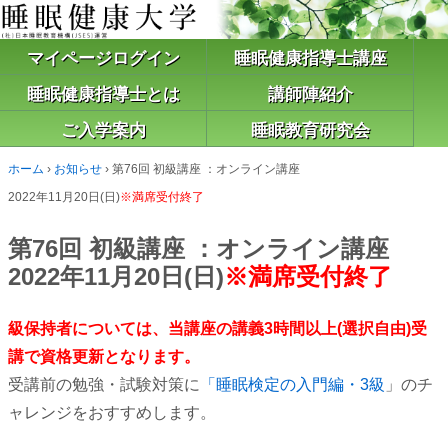
マイページログイン
睡眠健康指導士講座
睡眠健康指導士とは
講師陣紹介
ご入学案内
睡眠教育研究会
ホーム
›
お知らせ
›
第76回 初級講座 ：オンライン講座
2022年11月20日(日)
※満席受付終了
第76回 初級講座 ：オンライン講座
2022年11月20日(日)
※満席受付終了
級保持者については、当講座の講義3時間以上(選択自由)受
講で資格更新となります。
受講前の勉強・試験対策に
「睡眠検定の入門編・3級
」のチ
ャレンジをおすすめします。