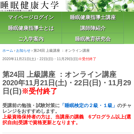
マイページログイン
睡眠健康指導士講座
睡眠健康指導士とは
講師陣紹介
ご入学案内
睡眠教育研究会
ホーム
›
お知らせ
›
第24回 上級講座 ：オンライン講座
2020年11月21日(土)・22日(日)・11月29日(日)
※受付終了
第24回 上級講座 ：オンライン講座
2020年11月21日(土)・22日(日)・11月29
日(日)
※受付終了
受講前の勉強・試験対策に
「睡眠検定の２級・１級」
のチャ
レンジをおすすめします。
上級資格保持者の方は、当講座の講義 6プログラム以上(選
択自由)受講で資格更新となります。