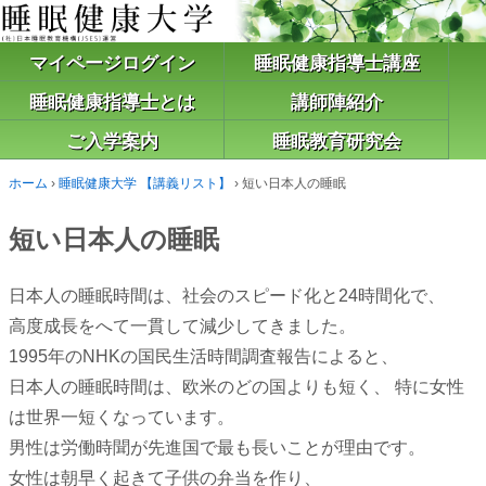
マイページログイン
睡眠健康指導士講座
睡眠健康指導士とは
講師陣紹介
ご入学案内
睡眠教育研究会
ホーム
›
睡眠健康大学 【講義リスト】
›
短い日本人の睡眠
短い日本人の睡眠
日本人の睡眠時間は、社会のスピード化と24時間化で、
高度成長をへて一貫して減少してきました。
1995年のNHKの国民生活時間調査報告によると、
日本人の睡眠時間は、欧米のどの国よりも短く、 特に女性
は世界一短くなっています。
男性は労働時聞が先進国で最も長いことが理由です。
女性は朝早く起きて子供の弁当を作り、