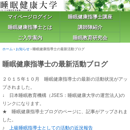
マイページログイン
睡眠健康指導士講座
睡眠健康指導士とは
講師陣紹介
ご入学案内
睡眠教育研究会
ホーム
›
お知らせ
›
睡眠健康指導士の最新活動ブログ
睡眠健康指導士の最新活動ブログ
２０１５年１０月 睡眠健康指導士の最新の活動状況がアッ
プされました。
↓ 日本睡眠教育機構（JSES：睡眠健康大学の運営法人)の
リンクになります。
★ 睡眠健康指導士ブログのページに、記事がアップされま
した。
♪
上級睡眠指導士としての活動の近況報告