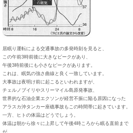
居眠り運転による交通事故の多発時刻を見ると、
この午前3時前後に大きなピークがあり、
午後3時前後にも小さなピークがあります。
これは、眠気の強さ曲線と良く一致しています。
大事故は夜明け前に起こるといわれますが、
チェルノブイリやスリーマイル島原発事故、
世界的な石油企業エクソンが経営不振に陥る原因になった
アラスカ沖タンカー座礁事故もこの時間帯に起きています。
一方、ヒトの体温はどうでしょう。
体温は朝から徐々に上昇して午後4時ころから眠る直前まで
が、