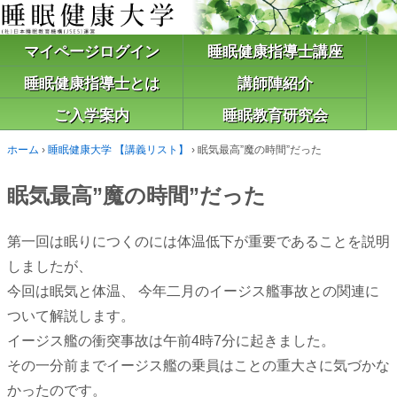
マイページログイン
睡眠健康指導士講座
睡眠健康指導士とは
講師陣紹介
ご入学案内
睡眠教育研究会
ホーム
›
睡眠健康大学 【講義リスト】
›
眠気最高”魔の時間”だった
眠気最高”魔の時間”だった
第一回は眠りにつくのには体温低下が重要であることを説明
しましたが、
今回は眠気と体温、 今年二月のイージス艦事故との関連に
ついて解説します。
イージス艦の衝突事故は午前4時7分に起きました。
その一分前までイージス艦の乗員はことの重大さに気づかな
かったのです。