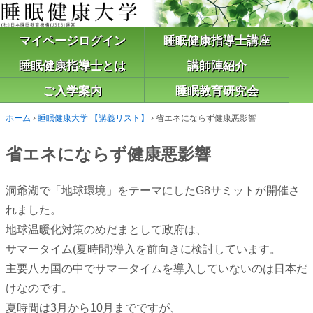
マイページログイン
睡眠健康指導士講座
睡眠健康指導士とは
講師陣紹介
ご入学案内
睡眠教育研究会
ホーム
›
睡眠健康大学 【講義リスト】
›
省エネにならず健康悪影響
省エネにならず健康悪影響
洞爺湖で「地球環境」をテーマにしたG8サミットが開催さ
れました。
地球温暖化対策のめだまとして政府は、
サマータイム(夏時間)導入を前向きに検討しています。
主要八カ国の中でサマータイムを導入していないのは日本だ
けなのです。
夏時間は3月から10月までですが、