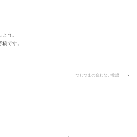
しょう。
寄稿です。
つじつまの合わない物語
›
↑