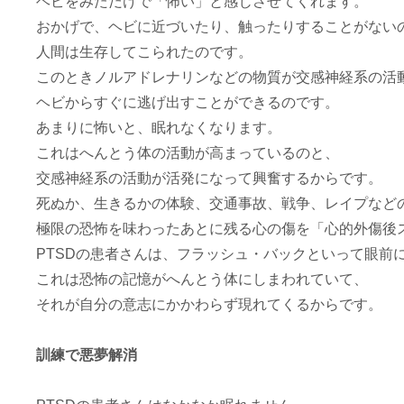
ヘビをみただけで「怖い」と感じさせてくれます。
おかげで、ヘビに近づいたり、触ったりすることがない
人間は生存してこられたのです。
このときノルアドレナリンなどの物質が交感神経系の活
ヘビからすぐに逃げ出すことができるのです。
あまりに怖いと、眠れなくなります。
これはへんとう体の活動が高まっているのと、
交感神経系の活動が活発になって興奮するからです。
死ぬか、生きるかの体験、交通事故、戦争、レイプなど
極限の恐怖を味わったあとに残る心の傷を「心的外傷後ス
PTSDの患者さんは、フラッシュ・バックといって眼前
これは恐怖の記憶がへんとう体にしまわれていて、
それが自分の意志にかかわらず現れてくるからです。
訓練で悪夢解消