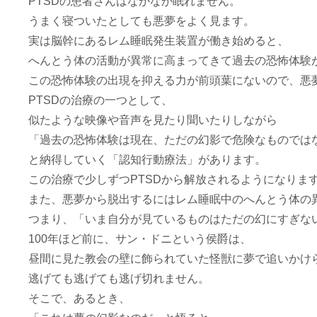
PTSDの患者さんはなかなか眠れません。
うまく寝ついたとしても悪夢をよく見ます。
実は脳幹にあるレム睡眠発生装置が働き始めると、
へんとう体の活動が異常に高まってきて過去の恐怖体験
この恐怖体験の出現を抑える力が前頭葉にないので、悪
PTSDの治療の一つとして、
似たような映像や音声を見たり聞いたりしながら
「過去の恐怖体験は現在、ただの幻影で危険なものでは
と納得していく「認知行動療法」があります。
この治療で少しずつPTSDから解放されるようになりま
また、悪夢から脱出するにはレム睡眠中のへんとう体の
つまり、「いま自分が見ているものはただの幻にすぎな
100年ほど前に、サン・ドニという侯爵は、
昼間に見た教会の壁に飾られていた怪獣に夢で追いかけ
逃げても逃げても逃げ切れません。
そこで、あるとき、