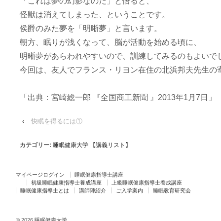
「これは夢の幻影なのだ」と悟ると、
怪獣は消えてしまった、ということです。
侯爵のみた夢を「明晰夢」と言います。
朝方、眠りが浅くなって、脳が活動を始める頃に、
明晰夢があらわれやすいので、訓練してみるのもよいで
今回は、友人でフランス・リヨン在住の北浜邦夫先生の
「出典：宮崎総一郎 『全国商工新聞 』2013年1月7日」
‹
快眠を得るには①
カテゴリー:
睡眠健康大学 【講義リスト】
マイページログイン
睡眠健康指導士講座
初級睡眠健康指導士養成講座
上級睡眠健康指導士養成講座
睡眠健康指導士とは
講師陣紹介
ご入学案内
睡眠教育研究会
© 2026
睡眠健康大学