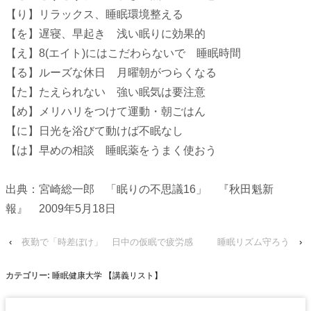
【り】リラックス、睡眠環境整える
【を】遅寝、早起き 浅い眠りに効果的
【え】8(エイト)にはこだわらないで 睡眠時間
【る】ルーズな休日 月曜朝がつらくなる
【た】たえられない 強い眠気は要注意
【め】メリハリをつけて運動・朝ごはん
【に】日光を浴びて動けば不眠なし
【は】早めの相談 睡眠薬をうまく使おう
出典：宮崎総一郎 「眠りの不思議16」 『秋田魁新
報』 2009年5月18日
‹
夜勤で「時差ぼけ」 日中の仮眠で疲労感
睡眠リズム守ろう
›
カテゴリー:
睡眠健康大学 【講義リスト】