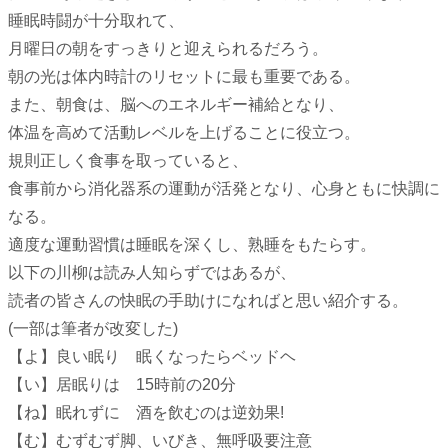
睡眠時闘が十分取れて、
月曜日の朝をすっきりと迎えられるだろう。
朝の光は体内時計のリセットに最も重要である。
また、朝食は、脳へのエネルギー補給となり、
体温を高めて活動レベルを上げることに役立つ。
規則正しく食事を取っていると、
食事前から消化器系の運動が活発となり、心身ともに快調に
なる。
適度な運動習慣は睡眠を深くし、熟睡をもたらす。
以下の川柳は読み人知らずではあるが、
読者の皆さんの快眠の手助けになればと思い紹介する。
(一部は筆者が改変した)
【よ】良い眠り 眠くなったらベッドヘ
【い】居眠りは 15時前の20分
【ね】眠れずに 酒を飲むのは逆効果!
【む】むずむず脚、いびき、無呼吸要注意