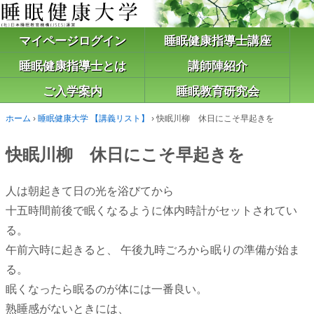
マイページログイン
睡眠健康指導士講座
睡眠健康指導士とは
講師陣紹介
ご入学案内
睡眠教育研究会
ホーム
›
睡眠健康大学 【講義リスト】
›
快眠川柳 休日にこそ早起きを
快眠川柳 休日にこそ早起きを
人は朝起きて日の光を浴びてから
十五時間前後で眠くなるように体内時計がセットされてい
る。
午前六時に起きると、 午後九時ごろから眠りの準備が始ま
る。
眠くなったら眠るのが体には一番良い。
熟睡感がないときには、