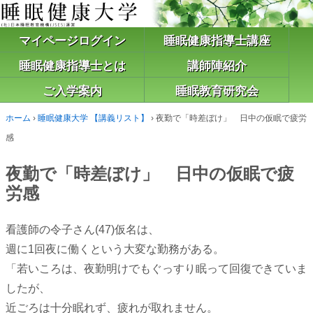
マイページログイン
睡眠健康指導士講座
睡眠健康指導士とは
講師陣紹介
ご入学案内
睡眠教育研究会
ホーム
›
睡眠健康大学 【講義リスト】
›
夜勤で「時差ぼけ」 日中の仮眠で疲労
感
夜勤で「時差ぼけ」 日中の仮眠で疲
労感
看護師の令子さん(47)仮名は、
週に1回夜に働くという大変な勤務がある。
「若いころは、夜勤明けでもぐっすり眠って回復できていま
したが、
近ごろは十分眠れず、疲れが取れません。