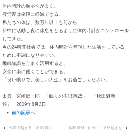
体内時計の順応性がよく、
疲労度は格段に軽減できる。
私たちの体は、数万年以上も前から
日中に活動し夜に休息をとるように体内時計がコントロール
してきた。
今の24時聞社会では、体内時計を無視した生活をしている
ために不調になりやすい。
睡眠知識をうまく活用すると、
安全に楽に働くことができる。
「良い眠りで、美しい人生」をお過ごしください。
出典：宮崎総一郎 「眠りの不思議25」 『秋田魁新
報』 2009年8月3日
前の記事へ
‹
夜勤で起きる「時差ぼけ」
快眠川柳 休日にこそ早起きを
›