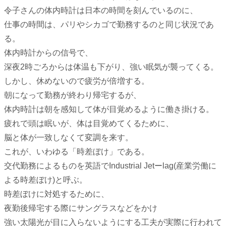
令子さんの体内時計は日本の時間を刻んでいるのに、
仕事の時間は、パリやシカゴで勤務するのと同じ状況であ
る。
体内時計からの信号で、
深夜2時ごろからは体温も下がり、強い眠気が襲ってくる。
しかし、休めないので疲労が倍増する。
朝になって勤務が終わり帰宅するが、
体内時計は朝を感知して体が目覚めるように働き掛ける。
疲れで頭は眠いが、体は目覚めてくるために、
脳と体が一致しなくて変調を来す。
これが、いわゆる「時差ぼけ」である。
交代勤務によるものを英語でIndustrial Jetーlag(産業労働に
よる時差ぼけ)と呼ぶ。
時差ぼけに対処するために、
夜勤後帰宅する際にサングラスなどをかけ
強い太陽光が目に入らないようにする工夫が実際に行われて