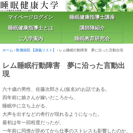
マイページログイン
睡眠健康指導士講座
睡眠健康指導士とは
講師陣紹介
ご入学案内
睡眠教育研究会
ホーム
›
附属病院 【講義リスト】
›
レム睡眠行動障害 夢に沿った言動出現
レム睡眠行動障害 夢に沿った言動出
現
六十歳の男性、佐藤次郎さん(仮名)のお話である。
四年前に娘さんが嫁いだころから、
睡眠中に立ち上がる、
大声を出すなどの奇行が現れるようになった。
最初は年一回程度だったが、
一年前に同僚が辞めてから仕事のストレスも影響したのか、