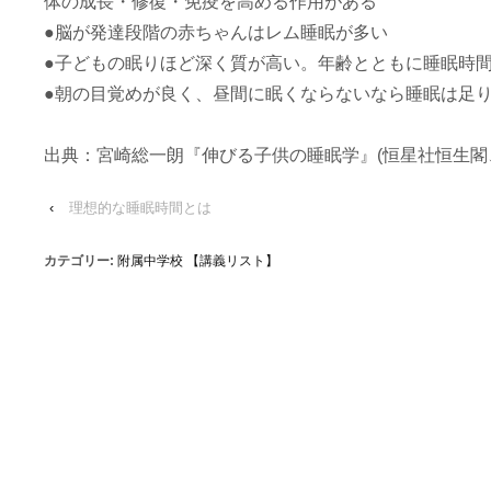
体の成長・修復・免疫を高める作用がある
●脳が発達段階の赤ちゃんはレム睡眠が多い
●子どもの眠りほど深く質が高い。年齢とともに睡眠時
●朝の目覚めが良く、昼間に眠くならないなら睡眠は足
出典：宮崎総一朗『伸びる子供の睡眠学』(恒星社恒生閣、2
‹
理想的な睡眠時間とは
カテゴリー:
附属中学校 【講義リスト】