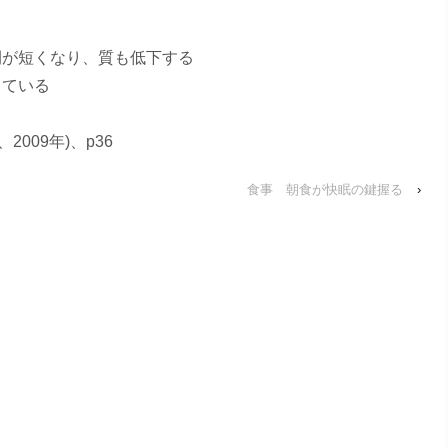
間が短くなり、質も低下する
りている
009年)、p36
食事 朝食が快眠の鍵握る
›